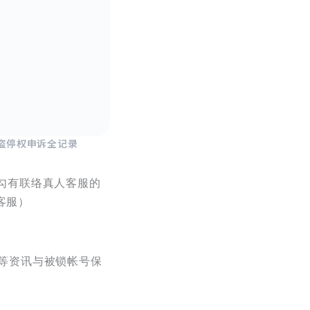
被盗停权申诉全记录
勾有联络真人客服的
客服）
称等资讯与被锁帐号保