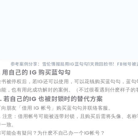
参考案例分享：
雪伦情报局用IG蓝勾勾1天救回脸书！FB帐号
1. 用自己的 IG 购买蓝勾勾
脸书被停权后，若IG还可以使用，可以花钱购买蓝勾勾，蓝勾
功能，也有用此成功解封的案例。（不过很看遇到什麽样子的
2. 若自己的IG 也被封锁时的替代方案
可向朋友「借用 IG 帐号」购买蓝勾勾并联络客服。
⚠️ 注意：借用帐号可能被连带封锁，且购买后需将头像、名
持一致。
你可能会有疑问？为什麽不自己办一个IG帐号？