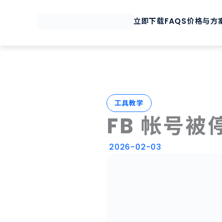
跳
至
立即下载
FAQS
价格与方
内
容
工具教学
FB 帐号
2026-02-03