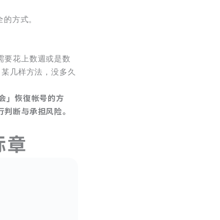
全的方式。
需要花上数週或是数
了某几样方法，没多久
会」恢復帐号的方
行判断与承担风险。
标章