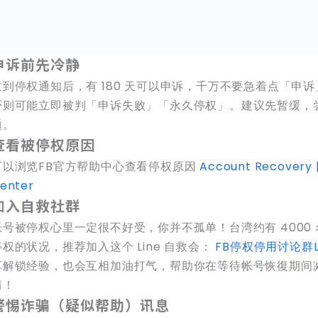
申诉前先冷静
收到停权通知后，有 180 天可以申诉，千万不要急着点「申
否则可能立即被判「申诉失败」「永久停权」。建议先暂缓，
题。
查看被停权原因
可以浏览FB官方帮助中心查看停权原因
Account Recovery 
enter
加入自救社群
帐号被停权心里一定很不好受，你并不孤单！台湾约有 4000
停权的状况，推荐加入这个 Line 自救会：
FB停权停用讨论群L
享解锁经验，也会互相加油打气，帮助你在等待帐号恢復期间
情！
警惕诈骗（疑似帮助）讯息