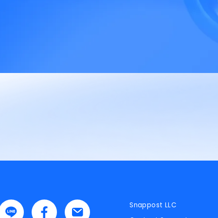
Facebook-
Snappost LLC
f