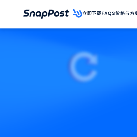
跳
至
立即下载
FAQS
价格与方
内
容